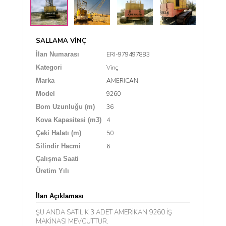
SALLAMA VİNÇ
ERI-979497883
İlan Numarası
Vinç
Kategori
AMERICAN
Marka
9260
Model
36
Bom Uzunluğu (m)
4
Kova Kapasitesi (m3)
50
Çeki Halatı (m)
6
Silindir Hacmi
Çalışma Saati
Üretim Yılı
İlan Açıklaması
ŞU ANDA SATILIK 3 ADET AMERİKAN 9260 İŞ
MAKİNASI MEVCUTTUR.